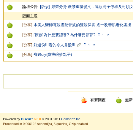
論壇公告:
[版規] 嚴禁分身.嚴禁重覆發文，違規將予停權及封鎖
版面主題
[
分享
]
水美人醫師電波搭配音波的雙波保養 逐一改善肌老化困擾
[
分享
]
[原創]為什麼要認養? 為什麼要節育?
1
2
[
分享
]
好過份!!!看的令人鼻酸!!!
1
2
[
分享
]
省錢diy(防摔碗妙點子)
有新回覆
無新
Powered by
Discuz!
6.0.0
© 2001-2011
Comsenz Inc.
Processed in 0.006122 second(s), 5 queries, Gzip enabled.