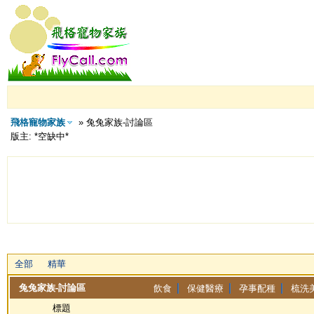
飛格寵物家族
» 兔兔家族-討論區
版主: *空缺中*
全部
精華
兔兔家族-討論區
飲食
保健醫療
孕事配種
梳洗
標題