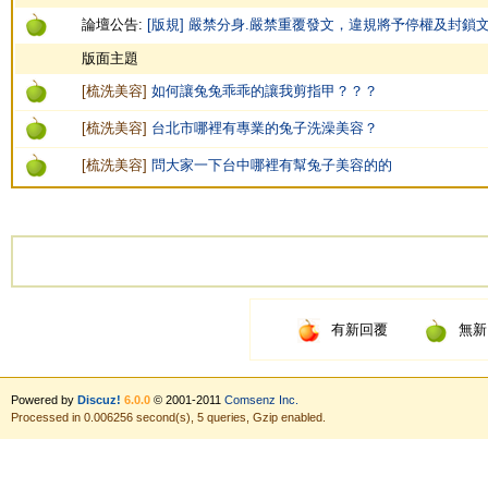
論壇公告:
[版規] 嚴禁分身.嚴禁重覆發文，違規將予停權及封鎖
版面主題
[
梳洗美容
]
如何讓兔兔乖乖的讓我剪指甲？？？
[
梳洗美容
]
台北市哪裡有專業的兔子洗澡美容？
[
梳洗美容
]
問大家一下台中哪裡有幫兔子美容的的
有新回覆
無新
Powered by
Discuz!
6.0.0
© 2001-2011
Comsenz Inc.
Processed in 0.006256 second(s), 5 queries, Gzip enabled.