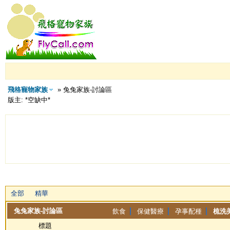
飛格寵物家族
» 兔兔家族-討論區
版主: *空缺中*
全部
精華
兔兔家族-討論區
飲食
保健醫療
孕事配種
梳洗
標題