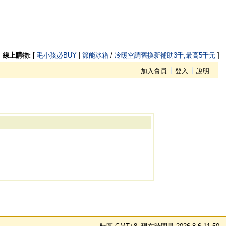
線上購物:
[
毛小孩必BUY
|
節能冰箱
/
冷暖空調舊換新補助3千,最高5千元
]
加入會員
登入
說明