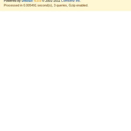
Powered by
Discuz!
6.0.0
© 2001-2011
Comsenz Inc.
Processed in 0.005491 second(s), 3 queries, Gzip enabled.