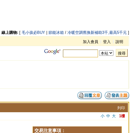
線上購物:
[
毛小孩必BUY
|
節能冰箱
/
冷暖空調舊換新補助3千,最高5千元
]
加入會員
登入
說明
搜尋
列印
小
中
大
1樓
交易注意事項：