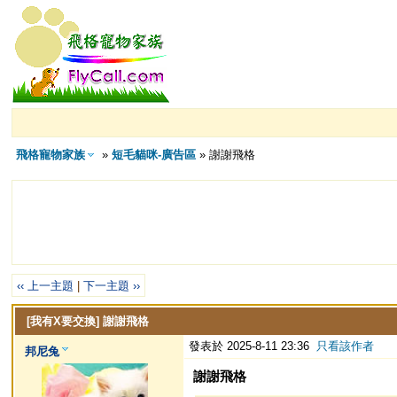
飛格寵物家族
»
短毛貓咪-廣告區
» 謝謝飛格
‹‹ 上一主題
|
下一主題 ››
[我有X要交換]
謝謝飛格
發表於 2025-8-11 23:36
只看該作者
邦尼兔
謝謝飛格