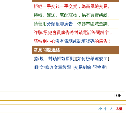
拒絕一手交錢一手交貨，為高風險交易。
轉帳、運送、宅配寵物，易有買賣糾紛。
請善用
分類搜尋廣告
，依縣市區域查詢。
詐騙/累犯會員廣告將封鎖電話等關鍵字，
請特別小心
沒有電話或亂填號碼
的廣告！
常見問題連結：
[
版規．封鎖帳號原則
][
如何檢舉違規？
]
[
刪文/修改文章教學
][
交易糾紛-證物室
]
TOP
小
中
大
2樓