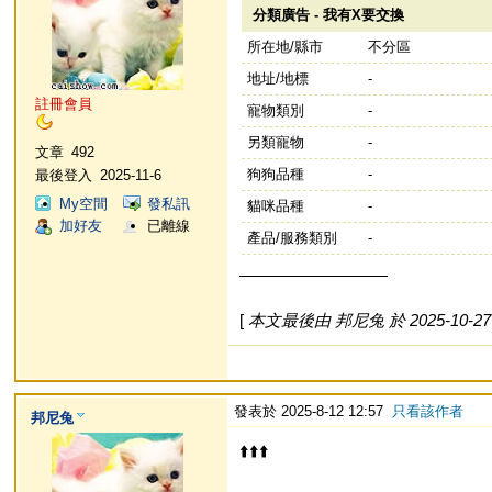
分類廣告 - 我有X要交換
所在地/縣市
不分區
地址/地標
-
註冊會員
寵物類別
-
另類寵物
-
文章
492
狗狗品種
-
最後登入
2025-11-6
My空間
發私訊
貓咪品種
-
加好友
已離線
產品/服務類別
-
—————————
[
本文最後由 邦尼兔 於 2025-10-27 
發表於 2025-8-12 12:57
只看該作者
邦尼兔
⬆️⬆️⬆️