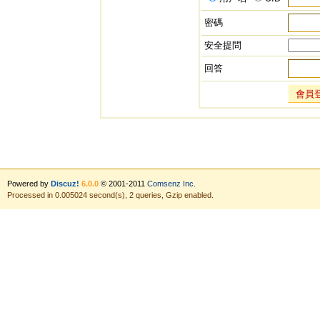
密碼
安全提問
回答
會員
Powered by
Discuz!
6.0.0
© 2001-2011
Comsenz Inc.
Processed in 0.005024 second(s), 2 queries, Gzip enabled.