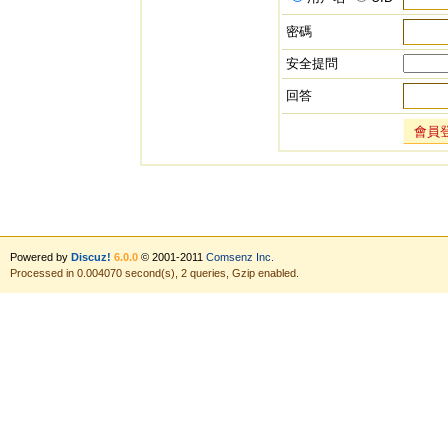
密碼
安全提問
回答
會員
Powered by
Discuz!
6.0.0
© 2001-2011
Comsenz Inc.
Processed in 0.004070 second(s), 2 queries, Gzip enabled.