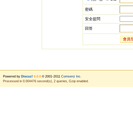
密碼
安全提問
回答
會員
Powered by
Discuz!
6.0.0
© 2001-2011
Comsenz Inc.
Processed in 0.004476 second(s), 2 queries, Gzip enabled.