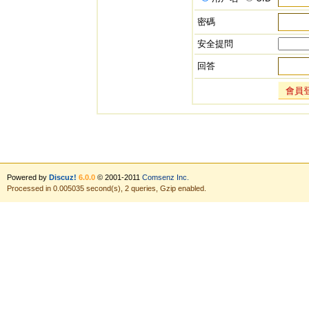
密碼
安全提問
回答
會員
Powered by
Discuz!
6.0.0
© 2001-2011
Comsenz Inc.
Processed in 0.005035 second(s), 2 queries, Gzip enabled.