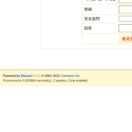
密碼
安全提問
回答
會員
Powered by
Discuz!
6.0.0
© 2001-2011
Comsenz Inc.
Processed in 0.003684 second(s), 2 queries, Gzip enabled.