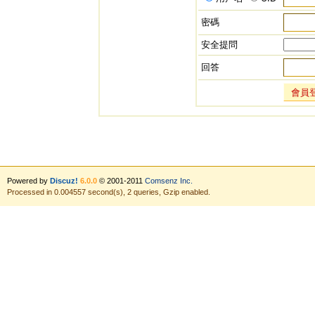
密碼
安全提問
回答
會員
Powered by
Discuz!
6.0.0
© 2001-2011
Comsenz Inc.
Processed in 0.004557 second(s), 2 queries, Gzip enabled.