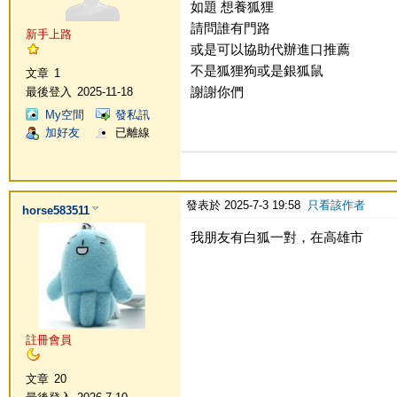
如題 想養狐狸
請問誰有門路
新手上路
或是可以協助代辦進口推薦
不是狐狸狗或是銀狐鼠
文章
1
謝謝你們
最後登入
2025-11-18
My空間
發私訊
加好友
已離線
發表於 2025-7-3 19:58
只看該作者
horse583511
我朋友有白狐一對，在高雄市
註冊會員
文章
20