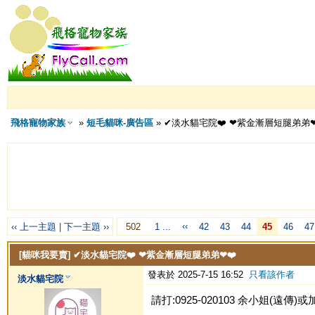
飛格寵物家族
»
短毛貓咪-廣告區
» ✔淡水貓宅院❤️ ❤紫金漸層短腿弟弟❤
‹‹
‹‹ 上一主題
|
下一主題 ››
502
1 ...
42
43
44
45
46
47
[貓咪我要賣]
✔淡水貓宅院❤️ ❤紫金漸層短腿弟弟❤❤️
發表於 2025-7-15 16:52
只看該作者
淡水貓宅院
請打:0925-020103 余小姐(遠傳)或加Li