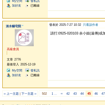
My空間
發私訊
加好友
已離線
發表於 2025-7-27 10:32
只看該作者
淡水貓宅院
請打:0925-020103 余小姐(遠傳)或加Li
高級會員
文章
2776
最後登入
2025-12-19
My空間
發私訊
加好友
已離線
‹‹
‹‹ 上一主題
|
下一主題 ››
502
1 ...
42
43
44
45
46
47