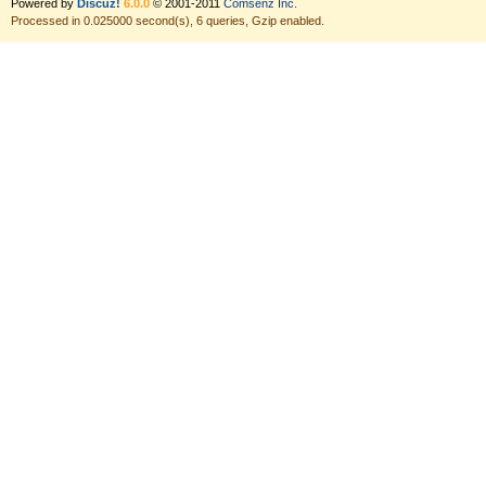
Powered by
Discuz!
6.0.0
© 2001-2011
Comsenz Inc.
Processed in 0.025000 second(s), 6 queries, Gzip enabled.