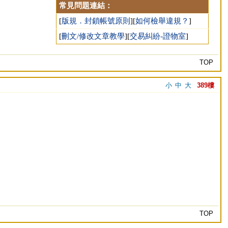
常見問題連結：
[
版規．封鎖帳號原則
][
如何檢舉違規？
]
[
刪文/修改文章教學
][
交易糾紛-證物室
]
TOP
小
中
大
389樓
TOP