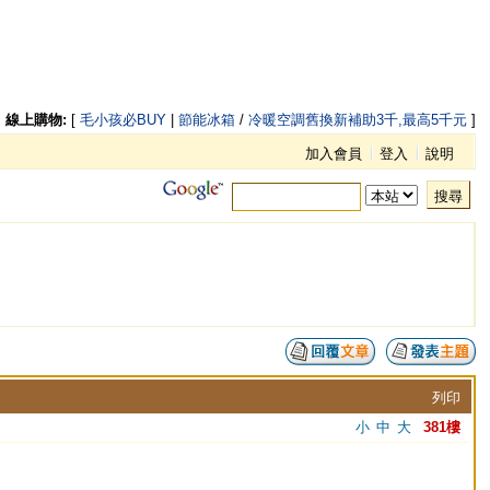
線上購物:
[
毛小孩必BUY
|
節能冰箱
/
冷暖空調舊換新補助3千,最高5千元
]
加入會員
登入
說明
搜尋
列印
小
中
大
381樓