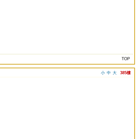
TOP
小
中
大
385樓