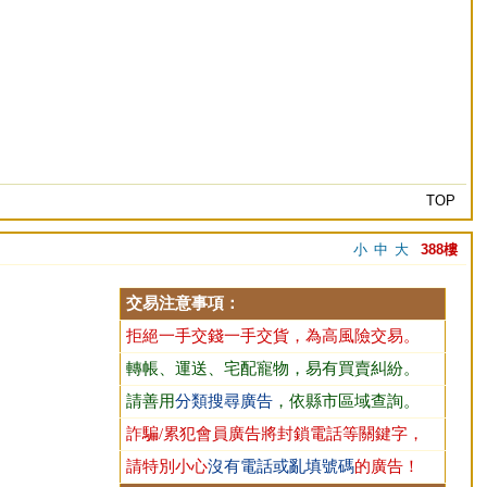
TOP
小
中
大
388樓
交易注意事項：
拒絕一手交錢一手交貨，為高風險交易。
轉帳、運送、宅配寵物，易有買賣糾紛。
請善用
分類搜尋廣告
，依縣市區域查詢。
詐騙/累犯會員廣告將封鎖電話等關鍵字，
請特別小心
沒有電話或亂填號碼
的廣告！