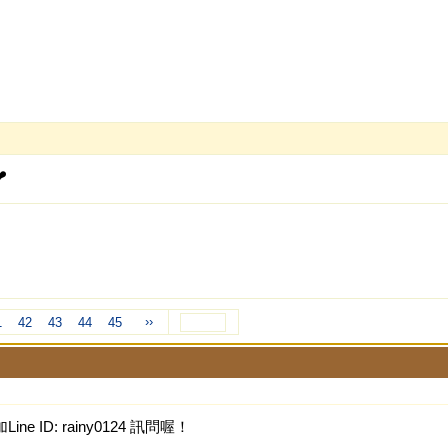
️
››
1
42
43
44
45
ine ID: rainy0124 訊問喔！