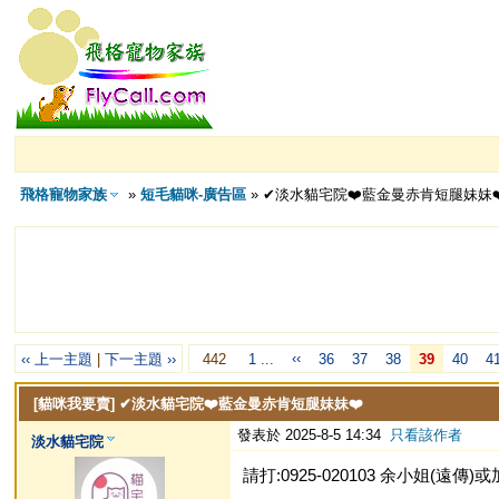
飛格寵物家族
»
短毛貓咪-廣告區
» ✔淡水貓宅院❤️藍金曼赤肯短腿妹妹❤
‹‹
‹‹ 上一主題
|
下一主題 ››
442
1 ...
36
37
38
39
40
4
[貓咪我要賣]
✔淡水貓宅院❤️藍金曼赤肯短腿妹妹❤️
發表於 2025-8-5 14:34
只看該作者
淡水貓宅院
請打:0925-020103 余小姐(遠傳)或加L