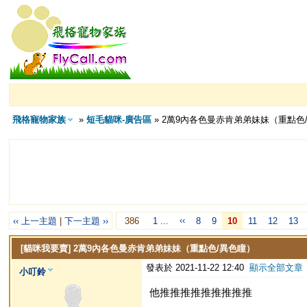
飛格寵物家族
»
短毛貓咪-廣告區
» 2萬9內各色曼赤肯弟弟妹妹（重點色
‹‹
‹‹ 上一主題
|
下一主題 ››
386
1 ...
8
9
10
11
12
13
[貓咪我要賣]
2萬9內各色曼赤肯弟弟妹妹（重點色/異色瞳）
發表於 2021-11-22 12:40
顯示全部文章
小叮鈴
他推推推推推推推推推