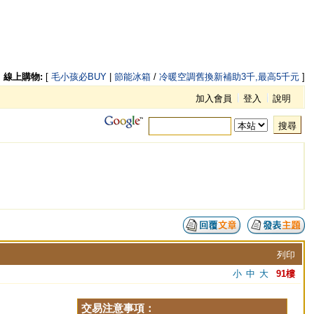
線上購物:
[
毛小孩必BUY
|
節能冰箱
/
冷暖空調舊換新補助3千,最高5千元
]
加入會員
登入
說明
搜尋
列印
小
中
大
91樓
交易注意事項：