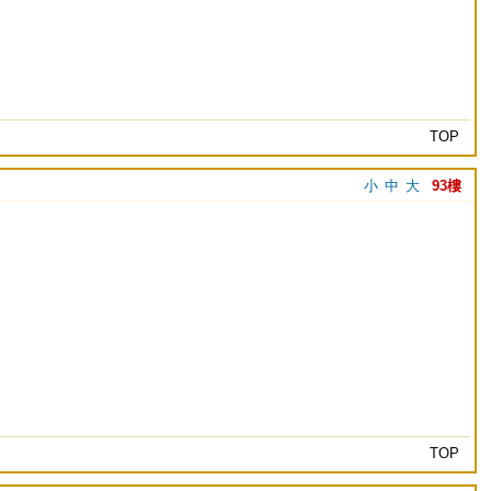
TOP
小
中
大
93樓
TOP