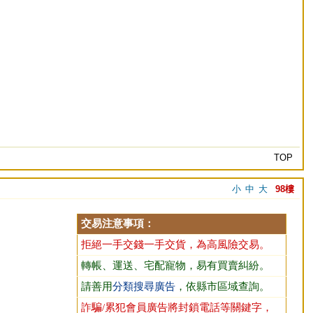
TOP
小
中
大
98樓
交易注意事項：
拒絕一手交錢一手交貨，為高風險交易。
轉帳、運送、宅配寵物，易有買賣糾紛。
請善用
分類搜尋廣告
，依縣市區域查詢。
詐騙/累犯會員廣告將封鎖電話等關鍵字，