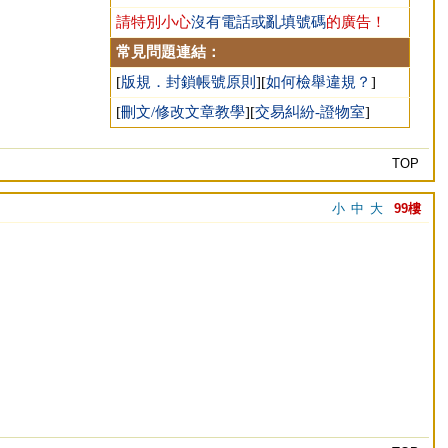
請特別小心
沒有電話或亂填號碼
的廣告！
常見問題連結：
[
版規．封鎖帳號原則
][
如何檢舉違規？
]
[
刪文/修改文章教學
][
交易糾紛-證物室
]
TOP
小
中
大
99樓