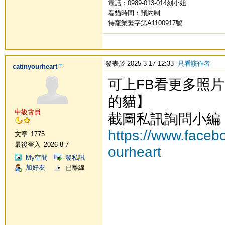
電話：0989-013-014刻小姐
看貓時間：預約制
特寵業繁字第A1100917號
發表於 2025-3-17 12:33
只看該作者
catinyourheart
可上FB看更多照
的貓】
中級會員
截圖私訊詢問小編
https://www.faceb
文章
1775
最後登入
2026-8-7
ourheart
My空間
發私訊
加好友
已離線