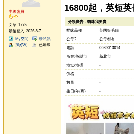
16800起，英短
中級會員
分類廣告 - 貓咪我要賣
文章
1775
貓咪品種
英國短毛貓
最後登入
2026-8-7
My空間
發私訊
公母?
公母都有
加好友
已離線
電話
0989013014
所在地/縣市
新北市
地址/地標
-
價格
-
數量
-
生日(年/月)
-