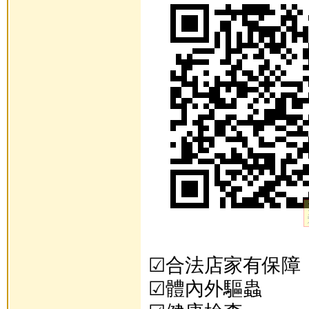
☑合法店家有保障
☑體內外驅蟲