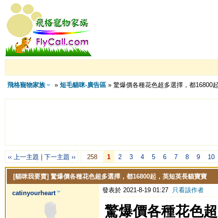
飛格寵物家族
»
短毛貓咪-廣告區
» 驚爆價各種花色超多選擇，都1680
‹‹ 上一主題
|
下一主題 ››
258
1
2
3
4
5
6
7
8
9
10
[貓咪我要賣]
驚爆價各種花色超多選擇，都16800起，英短英長貓寶寶
發表於 2021-8-19 01:27
只看該作者
catinyourheart
驚爆價各種花色超