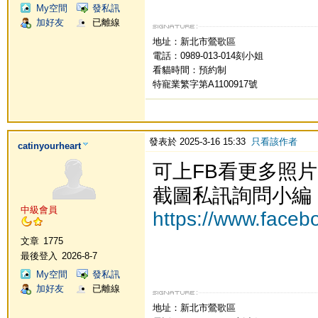
My空間
發私訊
加好友
已離線
地址：新北市鶯歌區
電話：0989-013-014刻小姐
看貓時間：預約制
特寵業繁字第A1100917號
發表於 2025-3-16 15:33
只看該作者
catinyourheart
可上FB看更多照
截圖私訊詢問小編
中級會員
https://www.faceb
文章
1775
最後登入
2026-8-7
My空間
發私訊
加好友
已離線
地址：新北市鶯歌區