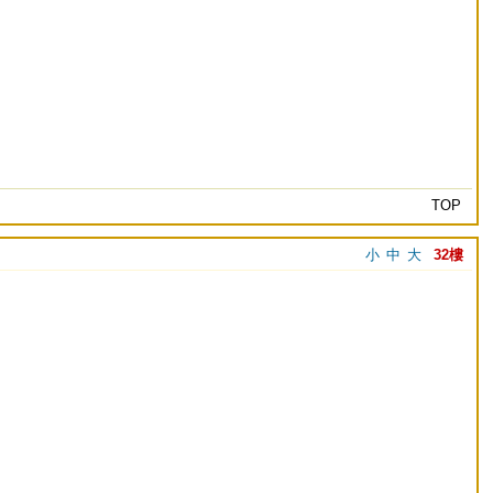
TOP
小
中
大
32樓