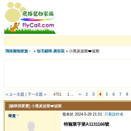
飛格寵物家族
»
短毛貓咪-廣告區
» 小黑炭波斯❤️波斯
‹‹
‹‹ 上一主題
|
下一主題 ››
4751
1 ...
2
3
4
5
6
7
8
[貓咪我要賣]
小黑炭波斯❤️波斯
發表於 2024-5-28 21:51
只看該作者
華貴
特寵業字第A1131166號