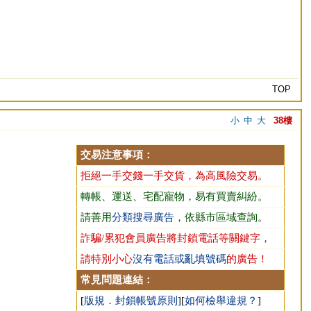
TOP
小
中
大
38樓
交易注意事項：
拒絕一手交錢一手交貨，為高風險交易。
轉帳、運送、宅配寵物，易有買賣糾紛。
請善用
分類搜尋廣告
，依縣市區域查詢。
詐騙/累犯會員廣告將封鎖電話等關鍵字，
請特別小心
沒有電話或亂填號碼
的廣告！
常見問題連結：
[
版規．封鎖帳號原則
][
如何檢舉違規？
]