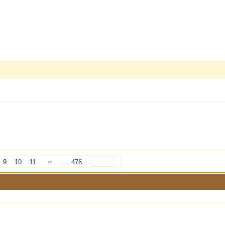
››
9
10
11
... 476