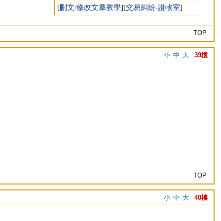
[
刪文/修改文章教學
][
交易糾紛-證物室
]
TOP
小
中
大
39樓
TOP
小
中
大
40樓