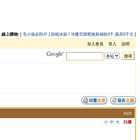
線上購物:
[
毛小孩必BUY
|
節能冰箱
/
冷暖空調舊換新補助3千,最高5千元
]
加入會員
登入
說明
搜尋
列印
小
中
大
31樓