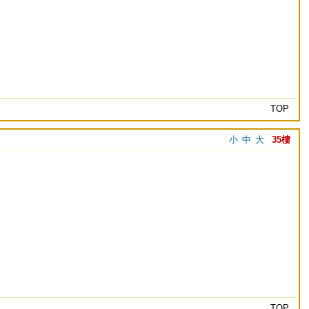
TOP
小
中
大
35樓
TOP