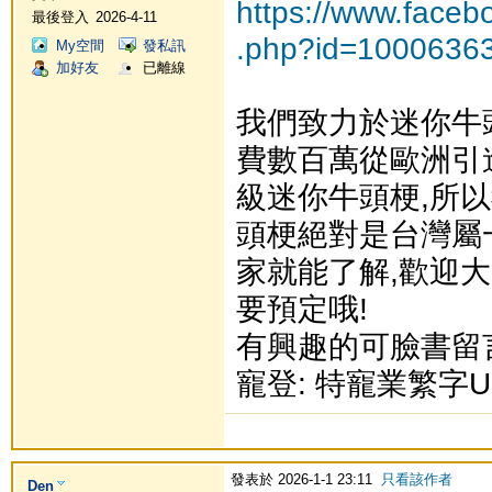
https://www.facebo
最後登入
2026-4-11
.php?id=1000636
My空間
發私訊
加好友
已離線
我們致力於迷你牛
費數百萬從歐洲引
級迷你牛頭梗,所
頭梗絕對是台灣屬
家就能了解,歡迎大
要預定哦!
有興趣的可臉書留言或
寵登: 特寵業繁字U1
發表於 2026-1-1 23:11
只看該作者
Den