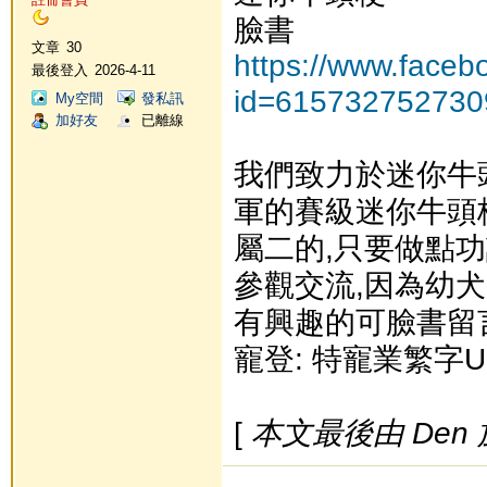
臉書
文章
30
https://www.faceb
最後登入
2026-4-11
id=615732752730
My空間
發私訊
加好友
已離線
我們致力於迷你牛
軍的賽級迷你牛頭
屬二的,只要做點功
參觀交流,因為幼犬
有興趣的可臉書留言或
寵登: 特寵業繁字U1
[
本文最後由 Den 於 