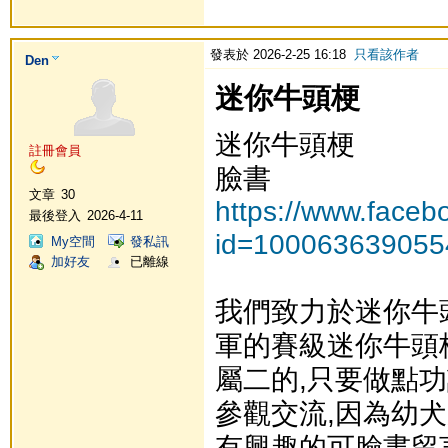
發表於 2026-2-25 16:18
只看該作者
Den
迷你牛頭梗
迷你牛頭梗
註冊會員
臉書
文章
30
https://www.faceb
最後登入
2026-4-11
id=100063639055
My空間
發私訊
加好友
已離線
我們致力於迷你牛
軍的賽級迷你牛頭
屬二的,只要做點功
參觀交流,因為幼犬
有興趣的可臉書留言或