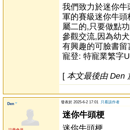
我們致力於迷你牛
軍的賽級迷你牛頭
屬二的,只要做點功
參觀交流,因為幼犬
有興趣的可臉書留言或
寵登: 特寵業繁字U1
[
本文最後由 Den 於 
發表於 2025-6-2 17:01
只看該作者
Den
迷你牛頭梗
迷你牛頭梗
註冊會員