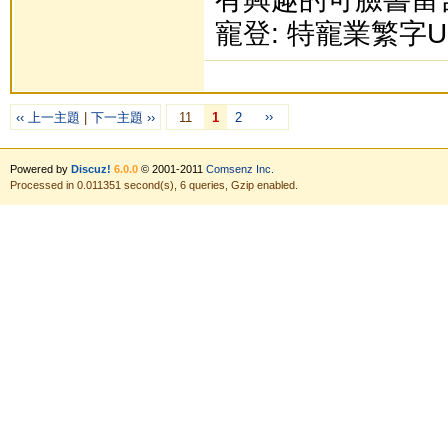
寵登: 特寵業繁字U1
››
‹‹ 上一主題
|
下一主題 ››
11
1
2
Powered by
Discuz!
6.0.0
© 2001-2011
Comsenz Inc.
Processed in 0.011351 second(s), 6 queries, Gzip enabled.