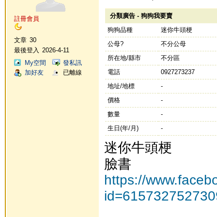
分類廣告 - 狗狗我要賣
註冊會員
狗狗品種
迷你牛頭梗
文章
30
公母?
不分公母
最後登入
2026-4-11
所在地/縣市
不分區
My空間
發私訊
電話
0927273237
加好友
已離線
地址/地標
-
價格
-
數量
-
生日(年/月)
-
迷你牛頭梗
臉書
https://www.faceb
id=615732752730