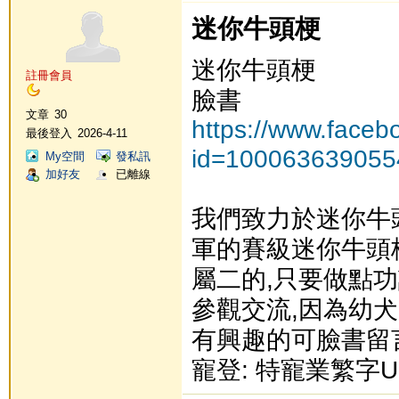
迷你牛頭梗
迷你牛頭梗
註冊會員
臉書
文章
30
https://www.faceb
最後登入
2026-4-11
id=100063639055
My空間
發私訊
加好友
已離線
我們致力於迷你牛
軍的賽級迷你牛頭
屬二的,只要做點功
參觀交流,因為幼犬
有興趣的可臉書留言或
寵登: 特寵業繁字U1