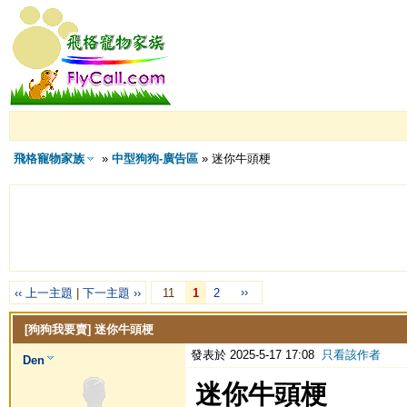
飛格寵物家族
»
中型狗狗-廣告區
» 迷你牛頭梗
››
‹‹ 上一主題
|
下一主題 ››
11
1
2
[狗狗我要賣]
迷你牛頭梗
發表於 2025-5-17 17:08
只看該作者
Den
迷你牛頭梗