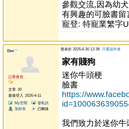
參觀交流,因為幼犬
有興趣的可臉書留言或
寵登: 特寵業繁字U1
發表於 2025-6-30 13:38
只看該作者
Den
家有賤狗
迷你牛頭梗
註冊會員
臉書
文章
30
https://www.faceb
最後登入
2026-4-11
id=100063639055
My空間
發私訊
加好友
已離線
我們致力於迷你牛