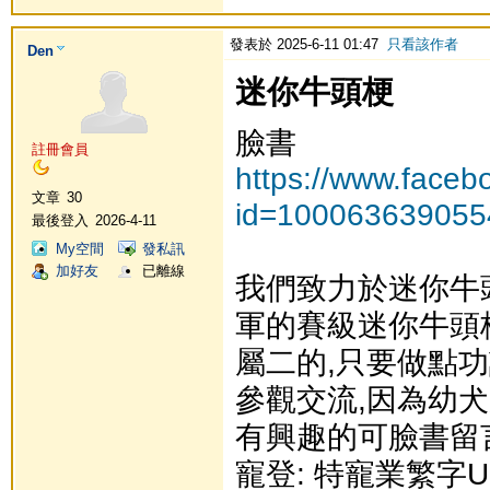
發表於 2025-6-11 01:47
只看該作者
Den
迷你牛頭梗
臉書
註冊會員
https://www.faceb
文章
30
id=100063639055
最後登入
2026-4-11
My空間
發私訊
加好友
已離線
我們致力於迷你牛
軍的賽級迷你牛頭
屬二的,只要做點功
參觀交流,因為幼犬
有興趣的可臉書留言或
寵登: 特寵業繁字U1