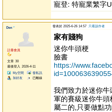
寵登: 特寵業繁字U1
發表於 2025-6-26 14:57
只看該作者
Den
家有賤狗
迷你牛頭梗
註冊會員
臉書
文章
30
https://www.faceb
最後登入
2026-4-11
id=100063639055
My空間
發私訊
加好友
已離線
我們致力於迷你牛
軍的賽級迷你牛頭
屬二的,只要做點功