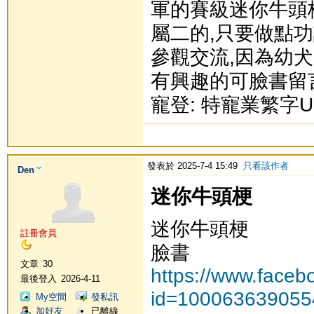
軍的賽級迷你牛頭
屬二的,只要做點功
參觀交流,因為幼犬
有興趣的可臉書留言或
寵登: 特寵業繁字U1
發表於 2025-7-4 15:49
只看該作者
Den
迷你牛頭梗
迷你牛頭梗
註冊會員
臉書
文章
30
https://www.faceb
最後登入
2026-4-11
id=100063639055
My空間
發私訊
加好友
已離線