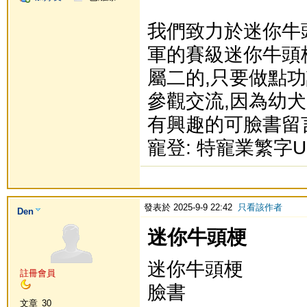
我們致力於迷你牛
軍的賽級迷你牛頭
屬二的,只要做點功
參觀交流,因為幼犬
有興趣的可臉書留言或
寵登: 特寵業繁字U1
發表於 2025-9-9 22:42
只看該作者
Den
迷你牛頭梗
迷你牛頭梗
註冊會員
臉書
文章
30