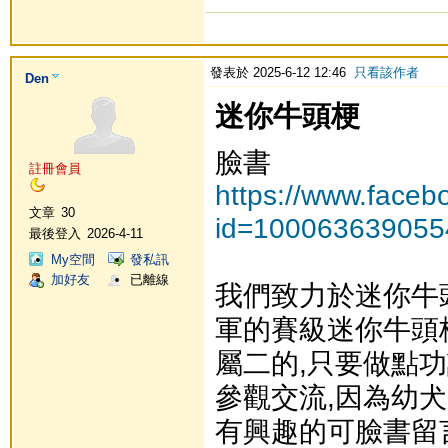
發表於 2025-6-12 12:46
只看該作者
Den
迷你牛頭梗
臉書
註冊會員
https://www.faceb
文章
30
id=100063639055
最後登入
2026-4-11
My空間
發私訊
加好友
已離線
我們致力於迷你牛
軍的賽級迷你牛頭
屬二的,只要做點功
參觀交流,因為幼犬
有興趣的可臉書留言或