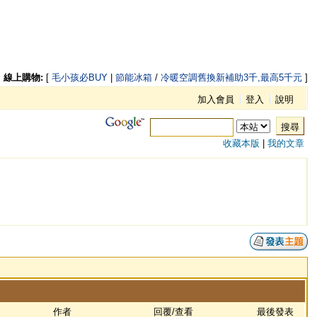
線上購物:
[
毛小孩必BUY
|
節能冰箱
/
冷暖空調舊換新補助3千,最高5千元
]
加入會員
登入
說明
搜尋
收藏本版
|
我的文章
作者
回覆/查看
最後發表