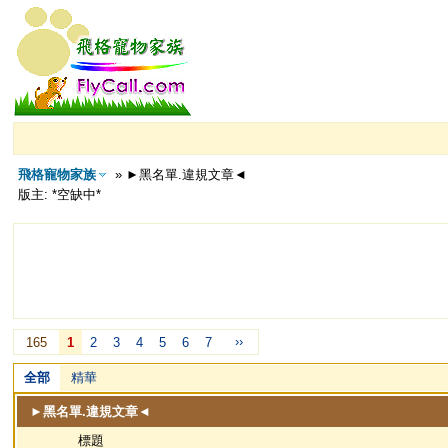
飛格寵物家族
» ►黑名單.違規文章◄
版主: *空缺中*
››
165
1
2
3
4
5
6
7
全部
精華
►黑名單.違規文章◄
標題