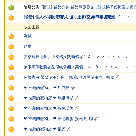
論壇公告:
[版規] 嚴禁分身.嚴禁重覆發文，違規將予停權及封鎖
[公告] 個人不得販賣貓/犬,但可送養/交換/申報後繁殖
1
2
版面主題
測試
結案
安格拉長毛貂、亞安格拉熊貓貂
1
2
3
4
5
6
..
7
無限高價收購各品種幼雪貂（高價）
1
2
3
4
5
6
..
3
►警告◄ 嚴禁使用分身！買/賣/討論需使用同一帳號
❤ 推薦的寵物店 ❤ 約克夏
❤ 推薦的寵物店 ❤ 瑪爾濟斯
❤ 推薦的寵物店 ❤ 各色博美
❤ 推薦的寵物店 ❤ 長毛臘腸 (另有短毛)
❤ 推薦的寵物店 ❤ 柴犬