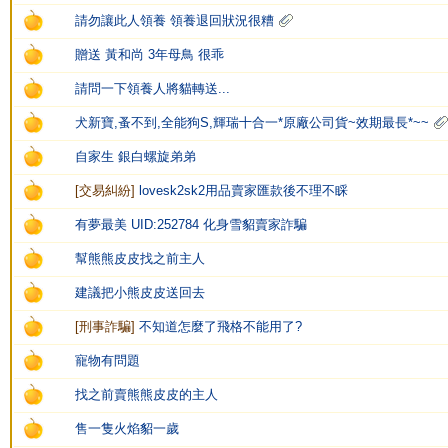
請勿讓此人領養 領養退回狀況很糟
贈送 黃和尚 3年母鳥 很乖
請問一下領養人將貓轉送...
犬新寶,蚤不到,全能狗S,輝瑞十合一*原廠公司貨~效期最長*~~
自家生 銀白螺旋弟弟
[
交易糾紛
]
lovesk2sk2用品賣家匯款後不理不睬
有夢最美 UID:252784 化身雪貂賣家詐騙
幫熊熊皮皮找之前主人
建議把小熊皮皮送回去
[
刑事詐騙
]
不知道怎麼了飛格不能用了?
寵物有問題
找之前賣熊熊皮皮的主人
售一隻火焰貂一歲