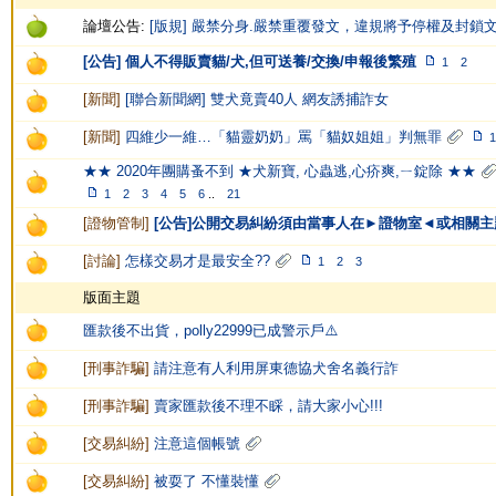
論壇公告:
[版規] 嚴禁分身.嚴禁重覆發文，違規將予停權及封鎖
[公告] 個人不得販賣貓/犬,但可送養/交換/申報後繁殖
1
2
[
新聞
]
[聯合新聞網] 雙犬竟賣40人 網友誘捕詐女
[
新聞
]
四維少一維…「貓靈奶奶」罵「貓奴姐姐」判無罪
1
★★ 2020年團購蚤不到 ★犬新寶, 心蟲逃,心疥爽,ㄧ錠除 ★★
1
2
3
4
5
6
..
21
[
證物管制
]
[公告]公開交易糾紛須由當事人在►證物室◄或相關主
[
討論
]
怎樣交易才是最安全??
1
2
3
版面主題
匯款後不出貨，polly22999已成警示戶⚠️
[
刑事詐騙
]
請注意有人利用屏東德協犬舍名義行詐
[
刑事詐騙
]
賣家匯款後不理不睬，請大家小心!!!
[
交易糾紛
]
注意這個帳號
[
交易糾紛
]
被耍了 不懂裝懂