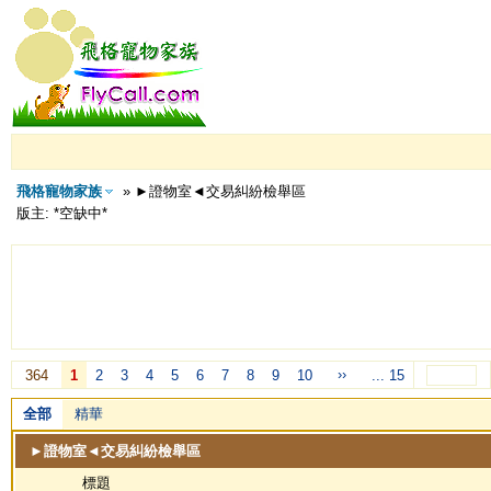
飛格寵物家族
» ►證物室◄交易糾紛檢舉區
版主: *空缺中*
››
364
1
2
3
4
5
6
7
8
9
10
... 15
全部
精華
►證物室◄交易糾紛檢舉區
標題