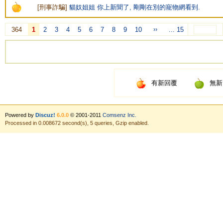
[
刑事詐騙
]
貓奴姐姐 你上新聞了, 剛剛在別的寵物網看到.
››
364
1
2
3
4
5
6
7
8
9
10
... 15
有新回覆
無新
Powered by
Discuz!
6.0.0
© 2001-2011
Comsenz Inc.
Processed in 0.008672 second(s), 5 queries, Gzip enabled.