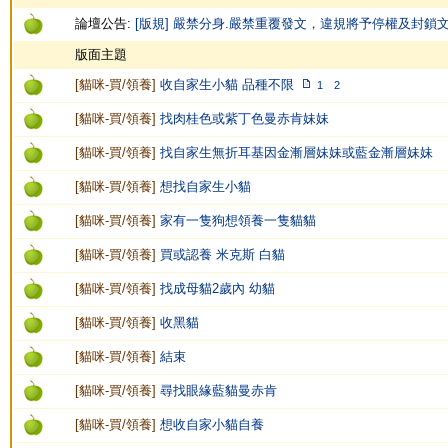
論壇公告:
[版規] 嚴禁分身.嚴禁重覆發文，違規將予停權及封鎖
版面主題
[
貓咪-買/領養
]
收自家生小貓 品種不限
1
2
[
貓咪-買/領養
]
找肉桂色或紫丁色曼赤肯妹妹
[
貓咪-買/領養
]
找自家生無折耳基因金漸層妹妹或藍金漸層妹妹
[
貓咪-買/領養
]
想找自家生小貓
[
貓咪-買/領養
]
家有一隻狗想領養一隻貓貓
[
貓咪-買/領養
]
買或認養 米克斯 白貓
[
貓咪-買/領養
]
找成母貓2歲內 幼貓
[
貓咪-買/領養
]
收黑貓
[
貓咪-買/領養
]
結束
[
貓咪-買/領養
]
尋找眼緣藍貓曼赤肯
[
貓咪-買/領養
]
想收自家小貓自養