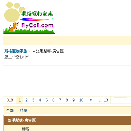
飛格寵物家族
» 短毛貓咪-廣告區
版主: *空缺中*
››
318
1
2
3
4
5
6
7
8
9
10
... 13
全部
精華
短毛貓咪-廣告區
標題