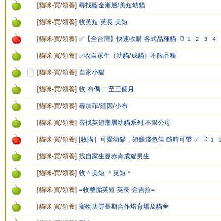
[
貓咪-買/領養
]
尋找藍金漸層/美短幼貓
[
貓咪-買/領養
]
收英短 英長 美短
[
貓咪-買/領養
]
✅【全台灣】快速收購 各式品種貓
1
2
3
4
[
貓咪-買/領養
]
✅收自家生（幼貓/成貓）不限品種
[
貓咪-買/領養
]
自家小貓
[
貓咪-買/領養
]
收 布偶 二至三個月
[
貓咪-買/領養
]
尋加菲/緬因/小布
[
貓咪-買/領養
]
尋找英短漸層幼貓系列,不限公母
[
貓咪-買/領養
]
[收購］可愛幼貓，短腿淺色佳 隨時可帶 ✅
1
[
貓咪-買/領養
]
找自家生曼赤肯成貓男生
[
貓咪-買/領養
]
收＾美短 ＾英短＾
[
貓咪-買/領養
]
=收整胎英短 英長 金吉拉=
[
貓咪-買/領養
]
寵物店尋長期合作培育場及貓舍