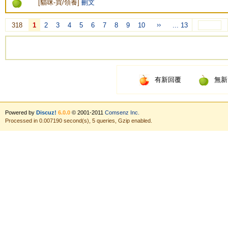
[
貓咪-買/領養
]
刪文
››
318
1
2
3
4
5
6
7
8
9
10
... 13
有新回覆
無新
Powered by
Discuz!
6.0.0
© 2001-2011
Comsenz Inc.
Processed in 0.007190 second(s), 5 queries, Gzip enabled.