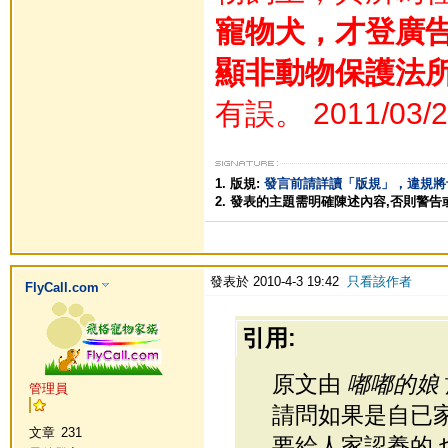
寵物犬，才登廣
顯非動物保護法
有誤。 2011/03/2
1. 版規:
發言前請詳讀「版規」，違規將
2. 發表的主題需明確陳述內容,否則警告
發表於 2010-4-3 19:42
只看該作者
FlyCall.com
引用:
原文由
嘟嘟的娘
管理員
請問如果是自已
文章
231
要給人家認養的,