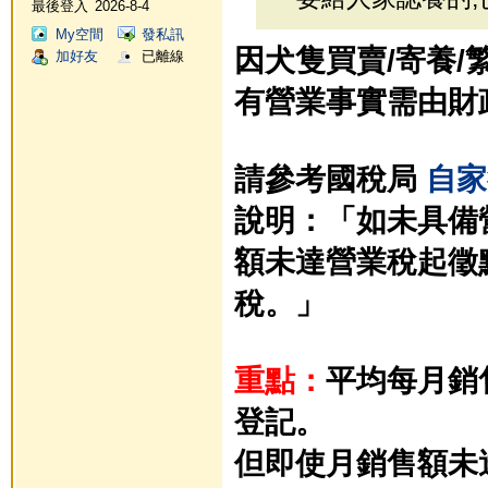
最後登入
2026-8-4
My空間
發私訊
因犬隻買賣/寄養
加好友
已離線
有營業事實需由財
請參考國稅局
自家
說明：「如未具備
額未達營業稅起徵
稅。」
重點：
平均每月銷
登記。
但即使月銷售額未