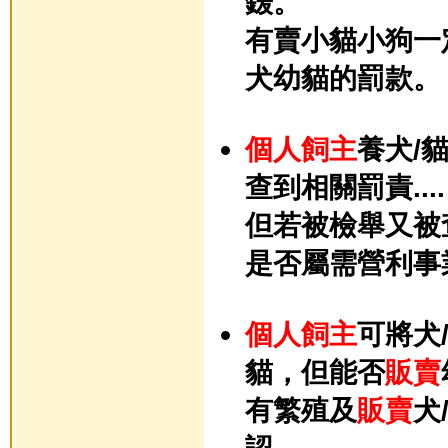
鍰。
有賣小貓小狗一
犬幼貓的罰款。
個人飼主
養犬/
查到相關罰責....
但若被檢舉又被
是否屬需營利事
個人飼主
可將犬
貓
，但能否
販賣
有
繁殖及
販賣
犬
認。