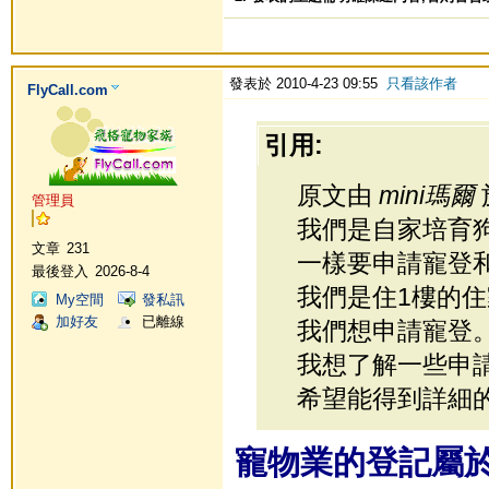
發表於 2010-4-23 09:55
只看該作者
FlyCall.com
引用:
原文由
mini瑪爾
於
管理員
我們是自家培育
文章
231
一樣要申請寵登和
最後登入
2026-8-4
我們是住1樓的住
My空間
發私訊
加好友
已離線
我們想申請寵登
我想了解一些申請
希望能得到詳細的解答 
寵物業的登記屬