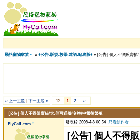
飛格寵物家族
»
♠公告.版規.教學.建議.站務版♠
» [公告] 個人不得販賣貓
››
‹‹ 上一主題
|
下一主題 ››
12
1
2
[公告] 個人不得販賣貓/犬,但可送養/交換/申報後繁殖
發表於 2008-4-8 00:54
只看該作者
FlyCall.com
[公告] 個人不得