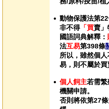
務/原料/疫苗/植
動物保護法第2
非不得
「
買
賣
」
國語詞典解釋：
法
互易
第398條
所以，雖然個人
易，則不屬於買
個人飼主
若需繁
機關申請。
否則將依第27