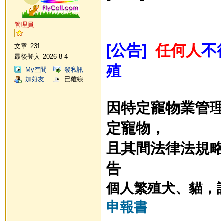
管理員
[公告]
任何人
不
文章
231
最後登入
2026-8-4
殖
My空間
發私訊
加好友
已離線
因特定寵物業管
定寵物，
且其間法律法規略有
告
個人繁殖犬、
貓
，
申報書