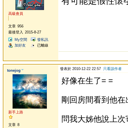
有可能是假性懷孕.
高級會員
文章
956
最後登入
2015-8-27
My空間
發私訊
加好友
已離線
發表於 2010-12-22 22:57
只看該作者
tonejog
好像在生了= =
剛回房間看到他在出血和
新手上路
問我大姊他說上次寄宿
文章
8