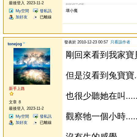
最後登入
2023-11-2
壞小魔
My空間
發私訊
加好友
已離線
發表於 2010-12-23 00:57
只看該作者
tonejog
剛回來看到我家寶貝的籠
但是沒看到兔寶寶.....
新手上路
也很少聽她在叫......
文章
8
最後登入
2023-11-2
觀察牠一個小時......
My空間
發私訊
加好友
已離線
沒有生的感覺.......