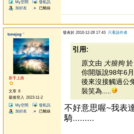
My空間
發私訊
加好友
已離線
發表於 2010-12-28 17:43
只看該作者
tonejog
引用:
原文由
大狼狗
於 
你開版說98年6月被騎
新手上路
後來沒接觸過公兔..
裝笑為.....
文章
8
最後登入
2023-11-2
My空間
發私訊
不好意思喔~我表
加好友
已離線
騎.........