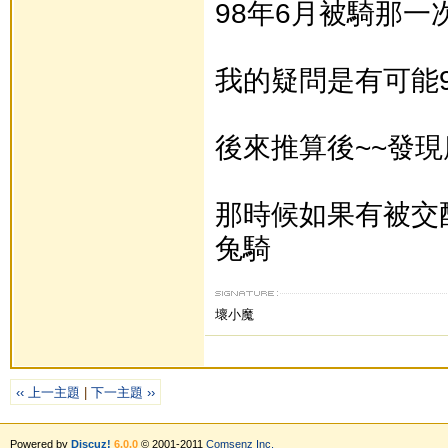
98年6月被騎那一次牠有
我的疑問是有可能9
後來推算後~~發現
那時候如果有被交配
兔騎
壞小魔
‹‹ 上一主題
|
下一主題 ››
Powered by
Discuz!
6.0.0
© 2001-2011
Comsenz Inc.