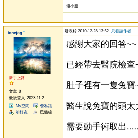
壞小魔
發表於 2010-12-28 13:52
只看該作者
tonejog
感謝大家的回答~~
已經帶去醫院檢查~
新手上路
肚子裡有一隻兔寶~
文章
8
最後登入
2023-11-2
醫生說兔寶的頭太大生不
My空間
發私訊
加好友
已離線
需要動手術取出.....