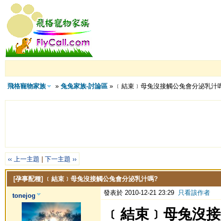
飛格寵物家族
»
兔兔家族-討論區
» ﹝結束﹞母兔沒接觸公兔會分泌乳汁
‹‹ 上一主題
|
下一主題 ››
[孕事配種]
﹝結束﹞母兔沒接觸公兔會分泌乳汁嗎?
發表於 2010-12-21 23:29
只看該作者
tonejog
﹝結束﹞母兔沒接