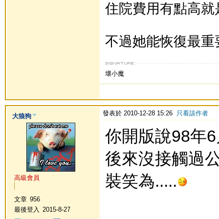
住院費用有點高就是了..
不過她能恢復最重要.
壞小魔
發表於 2010-12-28 15:26
只看該作者
大狼狗
你開版說98年6月
後來沒接觸過公兔.
裝笑為.....
高級會員
文章
956
最後登入
2015-8-27