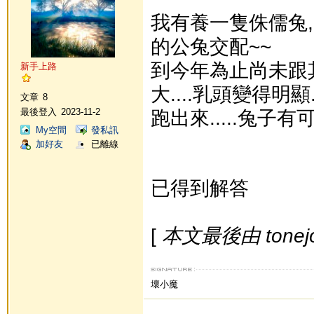
我有養一隻侏儒兔,
的公兔交配~~
到今年為止尚未跟其
新手上路
大....乳頭變得
文章
8
跑出來.....兔子
最後登入
2023-11-2
My空間
發私訊
加好友
已離線
已得到解答
[
本文最後由 tonejog
壞小魔