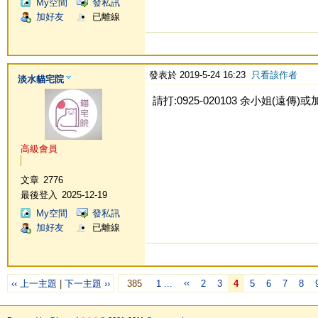
My空間
發私訊
加好友
已離線
發表於 2019-5-24 16:23
只看該作者
淡水貓宅院
請打:0925-020103 余小姐(遠傳)或加Li
高級會員
文章
2776
最後登入
2025-12-19
My空間
發私訊
加好友
已離線
‹‹
‹‹ 上一主題
|
下一主題 ››
385
1 ...
2
3
4
5
6
7
8