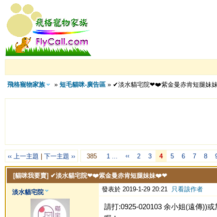
飛格寵物家族
»
短毛貓咪-廣告區
» ✔淡水貓宅院❤❤️紫金曼赤肯短腿妹妹
‹‹
‹‹ 上一主題
|
下一主題 ››
385
1 ...
2
3
4
5
6
7
8
[貓咪我要賣]
✔淡水貓宅院❤❤️紫金曼赤肯短腿妹妹❤️❤
發表於 2019-1-29 20:21
只看該作者
淡水貓宅院
請打:0925-020103 余小姐(遠傳))或加Li