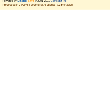
Powered by
Discuz!
6.0.0
© 2001-2011
Comsenz Inc.
Processed in 0.009784 second(s), 6 queries, Gzip enabled.