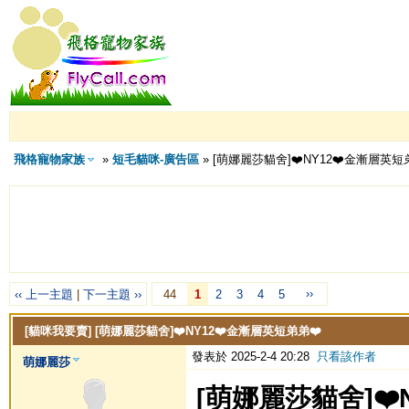
飛格寵物家族
»
短毛貓咪-廣告區
» [萌娜麗莎貓舍]❤️NY12❤️金漸層英短
››
‹‹ 上一主題
|
下一主題 ››
44
1
2
3
4
5
[貓咪我要賣]
[萌娜麗莎貓舍]❤️NY12❤️金漸層英短弟弟❤️
發表於 2025-2-4 20:28
只看該作者
萌娜麗莎
[萌娜麗莎貓舍]❤️