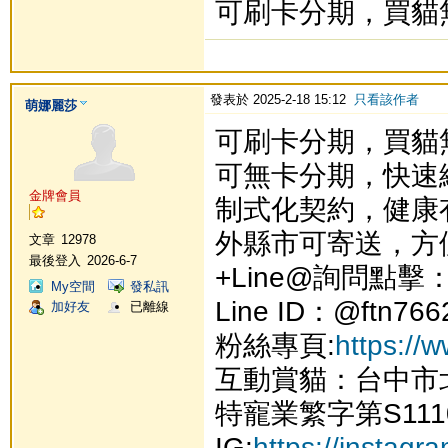
可刷卡分期，買貓
發表於 2025-2-18 15:12
只看該作者
萌娜麗莎
可刷卡分期，買貓
可無卡分期，快速
金牌會員
制式化契約，健康
外縣市可寄送，方
文章
12978
最後登入
2026-6-7
+Line@詢問點擊
My空間
發私訊
Line ID：@ftn766
加好友
已離線
粉絲專頁:
https://
互動賞貓：台中市
特寵業繁字第S111
IG:
https://instag