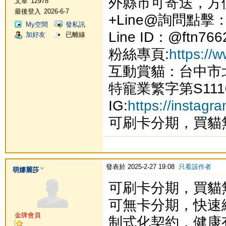
外縣市可寄送，方
文章
12978
最後登入
2026-6-7
+Line@詢問點擊
My空間
發私訊
Line ID：@ftn766
加好友
已離線
粉絲專頁:
https://
互動賞貓：台中市
特寵業繁字第S111
IG:
https://instag
可刷卡分期，買貓
發表於 2025-2-27 19:08
只看該作者
萌娜麗莎
可刷卡分期，買貓
可無卡分期，快速
金牌會員
制式化契約，健康