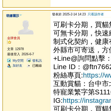
發表於 2025-2-14 14:23
只看該作者
萌娜麗莎
可刷卡分期，買貓
可無卡分期，快速
金牌會員
制式化契約，健康
外縣市可寄送，方
文章
12978
最後登入
2026-6-7
+Line@詢問點擊
My空間
發私訊
Line ID：@ftn766
加好友
已離線
粉絲專頁:
https://
互動賞貓：台中市
特寵業繁字第S111
IG:
https://instag
可刷卡分期，買貓