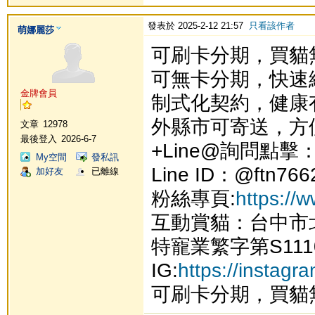
發表於 2025-2-12 21:57
只看該作者
萌娜麗莎
可刷卡分期，買貓
可無卡分期，快速
金牌會員
制式化契約，健康
外縣市可寄送，方
文章
12978
最後登入
2026-6-7
+Line@詢問點擊
My空間
發私訊
Line ID：@ftn766
加好友
已離線
粉絲專頁:
https://
互動賞貓：台中市
特寵業繁字第S111
IG:
https://instag
可刷卡分期，買貓