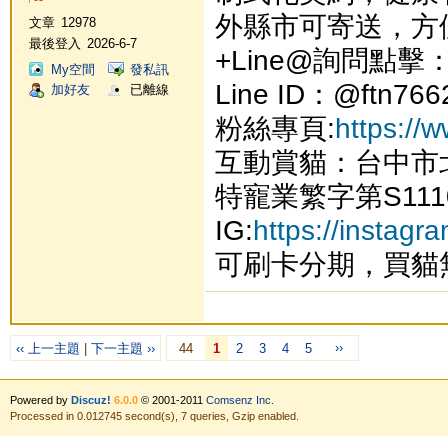
外縣市可寄送，方
文章
12978
最後登入
2026-6-7
+Line@詢問點擊
My空間
發私訊
Line ID：@ftn766
加好友
已離線
粉絲專頁:
https://
互動賞貓：台中市
特寵業繁字第S111
IG:
https://instag
可刷卡分期，買貓
››
‹‹ 上一主題
|
下一主題 ››
44
1
2
3
4
5
Powered by
Discuz!
6.0.0
© 2001-2011
Comsenz Inc.
Processed in 0.012745 second(s), 7 queries, Gzip enabled.