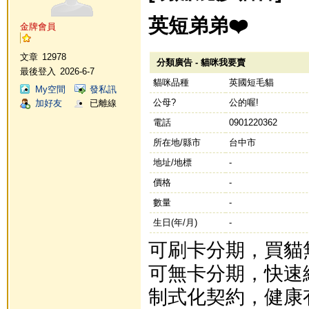
英短弟弟❤️
金牌會員
文章
12978
分類廣告 - 貓咪我要賣
最後登入
2026-6-7
貓咪品種
英國短毛貓
My空間
發私訊
公母?
公的喔!
加好友
已離線
電話
0901220362
所在地/縣市
台中市
地址/地標
-
價格
-
數量
-
生日(年/月)
-
可刷卡分期，買貓
可無卡分期，快速
制式化契約，健康