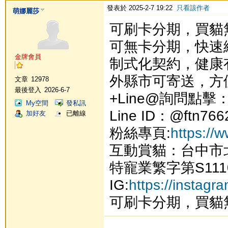
發表於 2025-2-7 19:22
只看該作者
萌娜麗莎
可刷卡分期，買貓
可無卡分期，快速
金牌會員
制式化契約，健康
外縣市可寄送，方
文章
12978
最後登入
2026-6-7
+Line@詢問點擊
My空間
發私訊
Line ID：@ftn766
加好友
已離線
粉絲專頁:
https://
互動賞貓：台中市
特寵業繁字第S111
IG:
https://instag
可刷卡分期，買貓