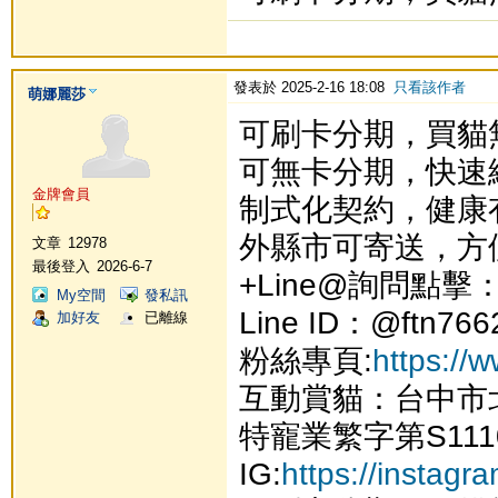
發表於 2025-2-16 18:08
只看該作者
萌娜麗莎
可刷卡分期，買貓
可無卡分期，快速
金牌會員
制式化契約，健康
外縣市可寄送，方
文章
12978
最後登入
2026-6-7
+Line@詢問點擊
My空間
發私訊
Line ID：@ftn766
加好友
已離線
粉絲專頁:
https://
互動賞貓：台中市
特寵業繁字第S111
IG:
https://instag