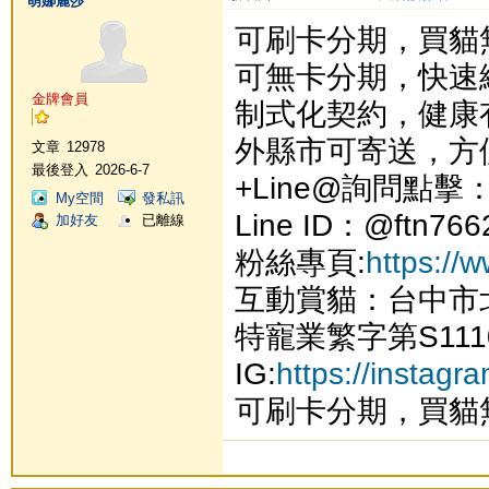
萌娜麗莎
可刷卡分期，買貓
可無卡分期，快速
金牌會員
制式化契約，健康
外縣市可寄送，方
文章
12978
最後登入
2026-6-7
+Line@詢問點擊
My空間
發私訊
Line ID：@ftn766
加好友
已離線
粉絲專頁:
https://
互動賞貓：台中市
特寵業繁字第S111
IG:
https://instag
可刷卡分期，買貓