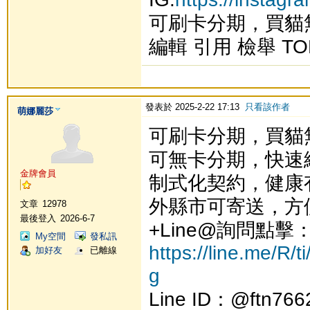
可刷卡分期，買貓
編輯 引用 檢舉 TO
發表於 2025-2-22 17:13
只看該作者
萌娜麗莎
可刷卡分期，買貓
可無卡分期，快速
金牌會員
制式化契約，健康
外縣市可寄送，方
文章
12978
最後登入
2026-6-7
+Line@詢問點擊
My空間
發私訊
https://line.me/R/
加好友
已離線
g
Line ID：@ftn766